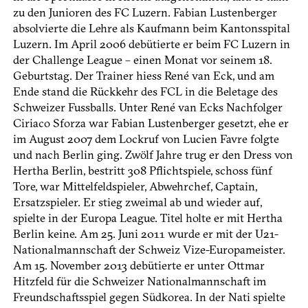
zu den Junioren des FC Luzern. Fabian Lustenberger
absolvierte die Lehre als Kaufmann beim Kantonsspital
Luzern. Im April 2006 debütierte er beim FC Luzern in
der Challenge League – einen Monat vor seinem 18.
Geburtstag. Der Trainer hiess René van Eck, und am
Ende stand die Rückkehr des FCL in die Beletage des
Schweizer Fussballs. Unter René van Ecks Nachfolger
Ciriaco Sforza war Fabian Lustenberger gesetzt, ehe er
im August 2007 dem Lockruf von Lucien Favre folgte
und nach Berlin ging. Zwölf Jahre trug er den Dress von
Hertha Berlin, bestritt 308 Pflichtspiele, schoss fünf
Tore, war Mittelfeldspieler, Abwehrchef, Captain,
Ersatzspieler. Er stieg zweimal ab und wieder auf,
spielte in der Europa League. Titel holte er mit Hertha
Berlin keine. Am 25. Juni 2011 wurde er mit der U21-
Nationalmannschaft der Schweiz Vize-Europameister.
Am 15. November 2013 debütierte er unter Ottmar
Hitzfeld für die Schweizer Nationalmannschaft im
Freundschaftsspiel gegen Südkorea. In der Nati spielte