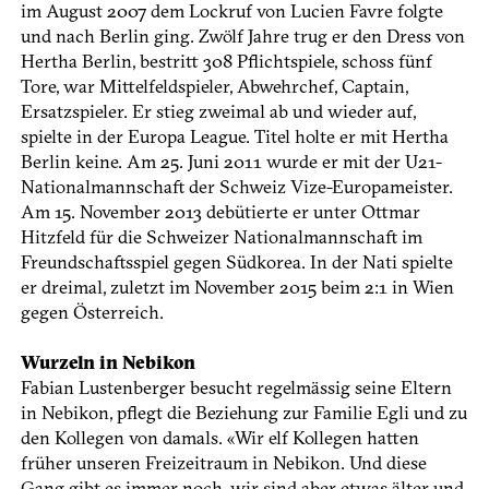
im August 2007 dem Lockruf von Lucien Favre folgte
und nach Berlin ging. Zwölf Jahre trug er den Dress von
Hertha Berlin, bestritt 308 Pflichtspiele, schoss fünf
Tore, war Mittelfeldspieler, Abwehrchef, Captain,
Ersatzspieler. Er stieg zweimal ab und wieder auf,
spielte in der Europa League. Titel holte er mit Hertha
Berlin keine. Am 25. Juni 2011 wurde er mit der U21-
Nationalmannschaft der Schweiz Vize-Europameister.
Am 15. November 2013 debütierte er unter Ottmar
Hitzfeld für die Schweizer Nationalmannschaft im
Freundschaftsspiel gegen Südkorea. In der Nati spielte
er dreimal, zuletzt im November 2015 beim 2:1 in Wien
gegen Österreich.
Wurzeln in Nebikon
Fabian Lustenberger besucht regelmässig seine Eltern
in Nebikon, pflegt die Beziehung zur Familie Egli und zu
den Kollegen von damals. «Wir elf Kollegen hatten
früher unseren Freizeitraum in Nebikon. Und diese
Gang gibt es immer noch, wir sind aber etwas älter und