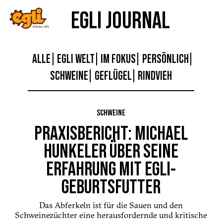
EGLI JOURNAL
ALLE
EGLI WELT
IM FOKUS
PERSÖNLICH
SCHWEINE
GEFLÜGEL
RINDVIEH
SCHWEINE
PRAXISBERICHT: MICHAEL
HUNKELER ÜBER SEINE
ERFAHRUNG MIT EGLI-
GEBURTSFUTTER
Das Abferkeln ist für die Sauen und den
Schweinezüchter eine herausfordernde und kritische