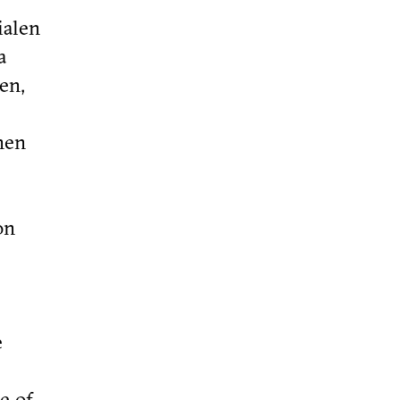
ialen
a
en,
nen
on
e
e of