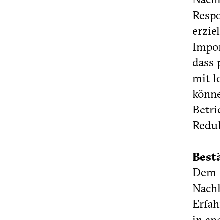
Respo
erzie
Impor
dass 
mit l
könne
Betri
Reduk
Best
Dem S
Nachh
Erfah
in an