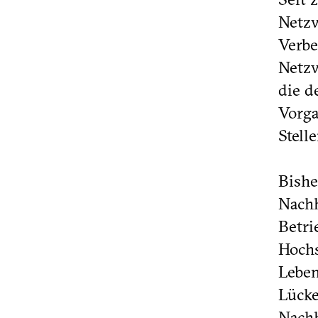
Netzw
Verbe
Netzw
die d
Vorga
Stell
Bishe
Nachh
Betri
Hochs
Leben
Lücke
Nachh