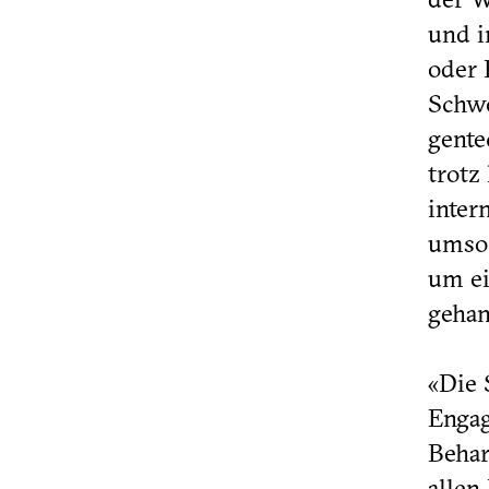
und i
oder 
Schwe
gente
trotz
inter
umso 
um ei
gehan
«Die 
Engag
Behar
allen