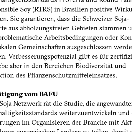
nsible Soy (RTRS) in Brasilien positive Wirk
len. Sie garantieren, dass die Schweizer Soja-
te aus abholzungsfreien Gebieten stammen 
problematische Arbeitsbedingungen oder Konf
okalen Gemeinschaften ausgeschlossen werd
n. Verbesserungspotenzial gibt es für zertifiz
ebe aber in den Bereichen Biodiversität und
tion des Pflanzenschutzmitteleinsatzes.
ätigung vom BAFU
oja Netzwerk rät die Studie, die angewandte
altigkeitsstandards weiterzuentwickeln und 
rungen im Organisieren der Branche mit Ak
deren europäischen Ländern zu teilen, damit 