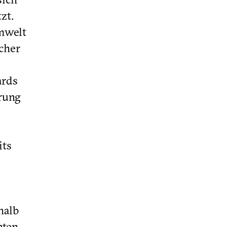
zt.
mwelt
icher
ards
erung
its
halb
nten