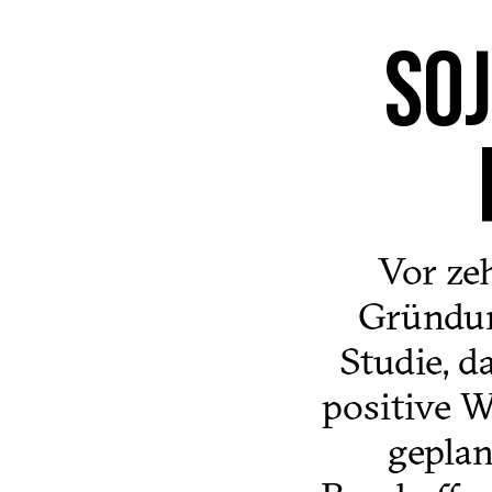
SO
Vor ze
Gründun
Studie, 
positive W
geplan