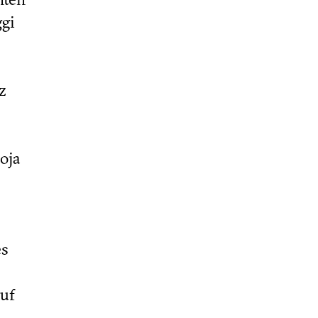
gi
z
oja
es
uf