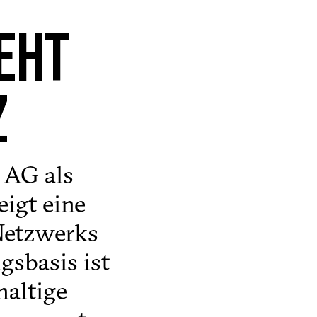
EHT
Z
 AG als
igt eine
Netzwerks
gsbasis ist
haltige