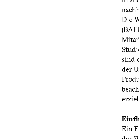
nachh
Die 
(BAFU
Mitar
Studi
sind 
der U
Produ
beach
erziel
Einf
Ein E
der W