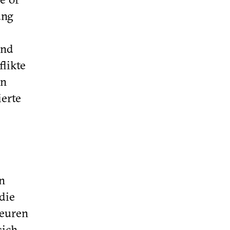
ung
und
likte
en
ierte
n
die
teuren
sich