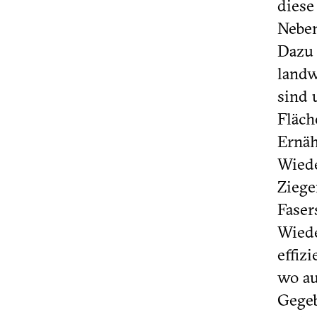
diese
Neben
Dazu 
landw
sind 
Fläch
Ernäh
Wiede
Ziege
Faser
Wiede
effiz
wo au
Gegeb