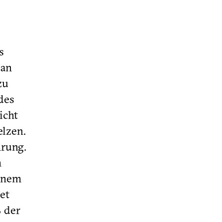
e
s
 an
zu
des
icht
elzen.
hrung.
n
einem
et
 der