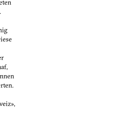
eten
.
hig
iese
er
af,
önnen
rten.
e
weiz»,