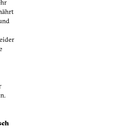
ehr
nährt
 und
eider
e
r
n.
sch