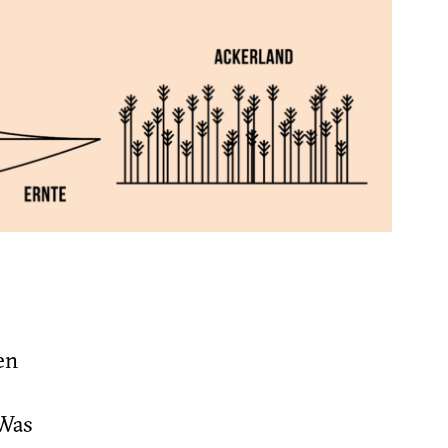
en
 Was