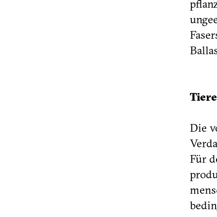
pflan
ungee
Faser
Ballas
Tier
Die v
Verda
Für d
produ
mensc
bedin