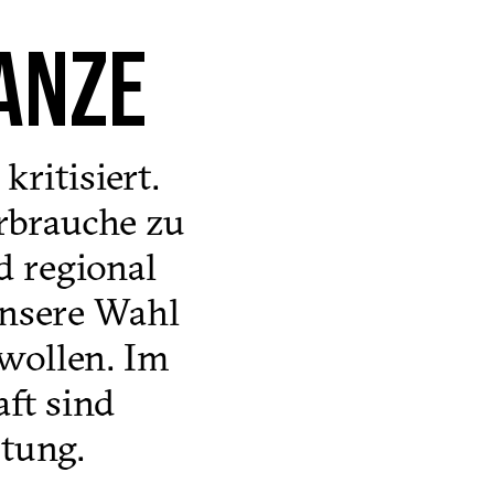
GANZE
kritisiert.
rbrauche zu
d regional
unsere Wahl
wollen. Im
ft sind
tung.