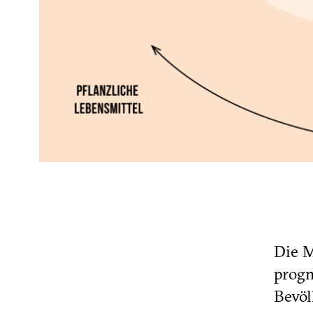
Die M
progn
Bevöl