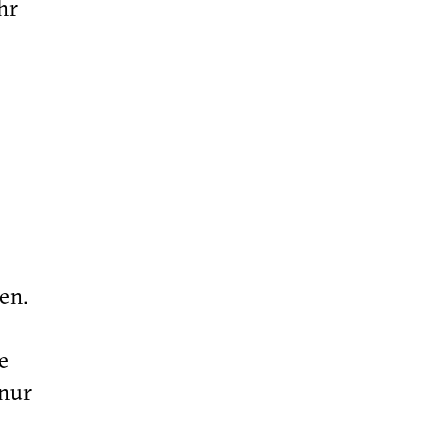
hr
en.
e
 nur