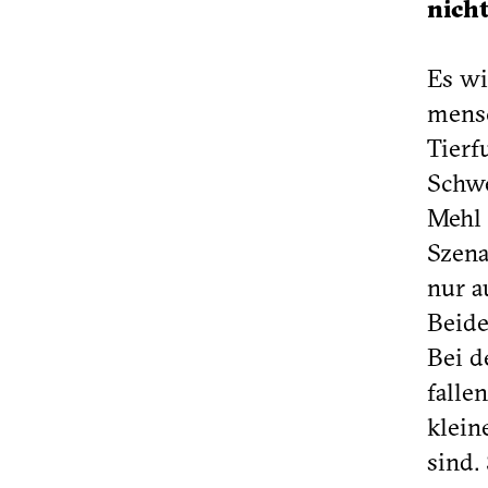
nich
Es wi
mensc
Tierf
Schwe
Mehl 
Szena
nur a
Beide
Bei d
falle
klein
sind.