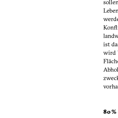
solle
Leben
werde
Konfl
landw
ist d
wird 
Fläch
Abhol
zweck
vorha
80 %